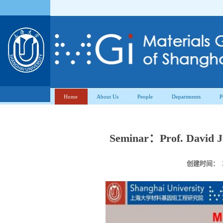
Home
About Us
People
Departments
P
Seminar：Prof. David J
创建时间：