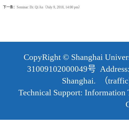
下一条：
Seminar: Dr. Qi An（July 9, 2018, 14:00 pm）
CopyRight ©
Shanghai Unive
31009102000049号
Address
Shanghai. （traffic
Technical Support
:
Information 