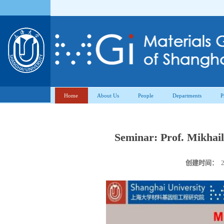
Home
About Us
People
Departments
P
Seminar: Prof. Mikha
创建时间：