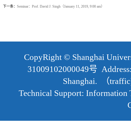
下一条：
Seminar：Prof. David J. Singh（January 11, 2019, 9:00 am）
CopyRight ©
Shanghai Unive
31009102000049号
Address
Shanghai. （traffic
Technical Support
:
Information 